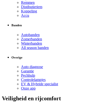
Remmen
Distibutieriem
Koppeling
Accu
Banden
Autobanden
Zomerbanden
Winterbanden
All season banden
Overige
Auto diagnose
Garantie
Pechhulp
Controlelampjes
EV & Hybride specialist
Onze app
Veiligheid en rijcomfort