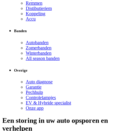
Remmen
Distibutieriem
Koppeling
Accu
Banden
Autobanden
Zomerbanden
Winterbanden
All season banden
Overige
Auto diagnose
Garantie
Pechhulp
Controlelampjes
EV & Hybride specialist
Onze app
Een storing in uw auto opsporen en
verhelpen