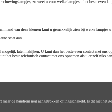
arschuwingslampjes, zo weet u voor welke lampjes u het beste even la
an hand van deze kleuren kunt u gemakkelijk zien bij welke lampjes u 
auto staat aan.
l mogelijk laten nakijken. U kunt dan het beste even contact met ons 
nt het beste telefonisch contact met ons opnemen als u er zelf niks aa
art maar de handrem nog aangetrokken of ingeschakeld. Is dit niet het g