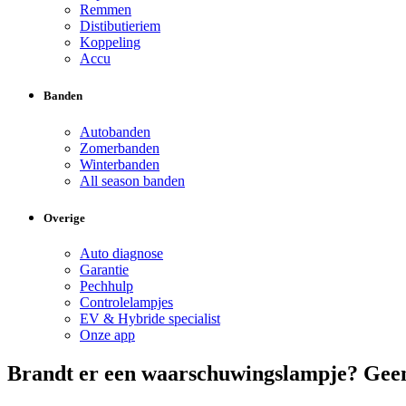
Remmen
Distibutieriem
Koppeling
Accu
Banden
Autobanden
Zomerbanden
Winterbanden
All season banden
Overige
Auto diagnose
Garantie
Pechhulp
Controlelampjes
EV & Hybride specialist
Onze app
Brandt er een waarschuwingslampje? Geen 